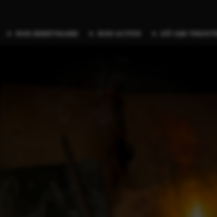
nos breuvages
nos actus
où les trouv