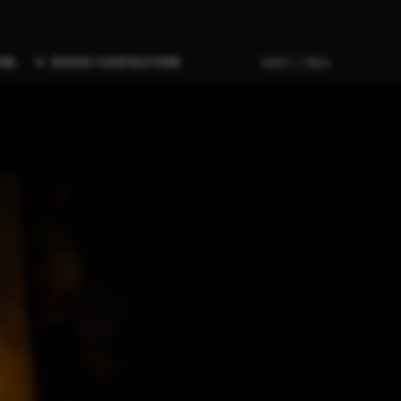
er
nous contacter
eng | fra